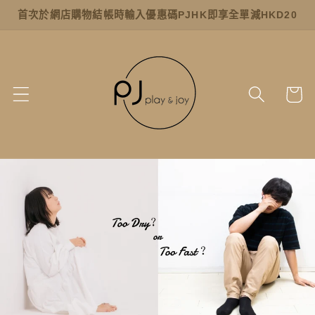
跳至內
首次於網店購物結帳時輸入優惠碼PJHK即享全單減HKD20
容
購
物
車