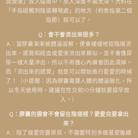
潤滑液」放入陰道中，放入深度不需太深，大約在
「手指碰觸到陰道轉彎處」的地方（約食指第二個
指節）就可以了。
Q
：會不會流出來很多？
A：當膠囊漸漸被體溫溶解，便會緩緩地從陰道流
出來，感覺和經血或愛液流出來類似，並不會像尿
尿一樣大量滲出，所以不用擔心內褲會因此濕掉。
而「流出來的感覺」就是可以開始進行愛愛的時候
了！（小提醒：因為膠囊需要人體的體溫融化，所
以冬天使用時，建議在性交前10分鐘就要提早放
入。）
Q
：膠囊的膜會不會留在陰道裡？愛愛完要拿出
來？
A：除了做愛完要尿尿，不需要特別多做甚麼後續